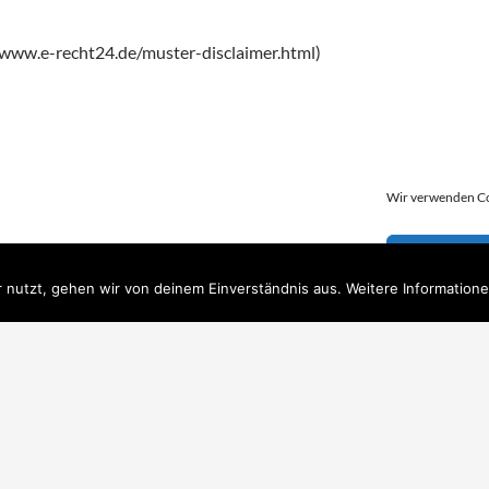
//www.e-recht24.de/muster-disclaimer.html)
Wir verwenden Co
COOKIES A
 nutzt, gehen wir von deinem Einverständnis aus. Weitere Informatione