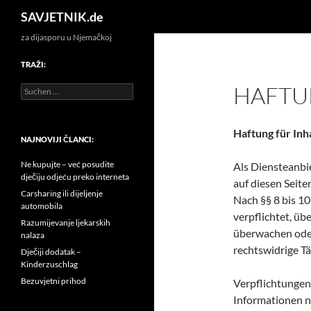
Search
SAVJETNIK.de
za dijasporu u Njemačkoj
TRAŽI:
HAFTU
Suchen
nach:
Haftung für Inh
NAJNOVIJI ČLANCI:
Ne kupujte – već posudite
Als Diensteanbi
dječiju odjeću preko interneta
auf diesen Seit
Carsharing ili dijeljenje
Nach §§ 8 bis 10
automobila
verpflichtet, üb
Razumijevanje ljekarskih
überwachen oder
nalaza
rechtswidrige Tä
Dječiji dodatak –
Kinderzuschlag
Bezuvjetni prihod
Verpflichtungen
Informationen n