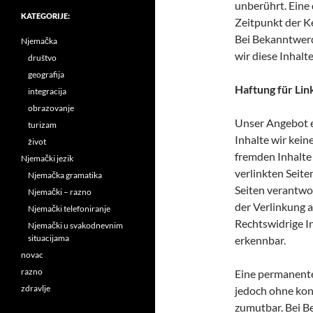
unberührt. Eine 
KATEGORIJE:
Zeitpunkt der K
Bei Bekanntwer
Njemačka
wir diese Inhal
društvo
geografija
Haftung für Lin
integracija
obrazovanje
Unser Angebot e
turizam
Inhalte wir kein
život
fremden Inhalte
Njemački jezik
verlinkten Seite
Njemačka gramatika
Seiten verantwo
Njemački – razno
der Verlinkung 
Njemački telefoniranje
Rechtswidrige I
Njemački u svakodnevnim
situacijama
erkennbar.
novac
razno
Eine permanente 
zdravlje
jedoch ohne kon
zumutbar. Bei 