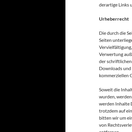
derartige Links
Urheberrecht
Die durch die Se
Seiten unterlie
Vervielfältigung
Verwertung auß
der schriftliche
Downloads und Ko
kommerziellen G
Soweit die Inhalt
wurden, werden 
werden Inhalte D
trotzdem auf ei
bitten wir um e
von Rechtsverle
entfernen.