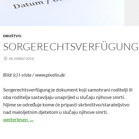
DRUŠTVO
SORGERECHTSVERFÜGUNG
18. MÄRZ 2016
Bild: (c) I-vista / www.pixelio.de
Sorgerechtsverfügung je dokument koji samohrani roditelji ili
oba roditelja sastavljaju unaprijed u slučaju njihove smrti.
Njime se određuje kome će pripasti skrbništvo/starateljstvo
nad maloljetnim djetetom u slučaju njihove smrti.
Sorgerechtsverfügung
weiterlesen
→