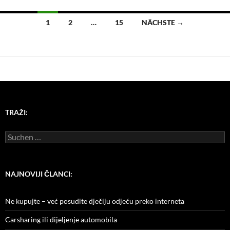
Beitragsnavigation
1
2
…
15
NÄCHSTE →
TRAŽI:
Suchen
nach:
NAJNOVIJI ČLANCI:
Ne kupujte – već posudite dječiju odjeću preko interneta
Carsharing ili dijeljenje automobila