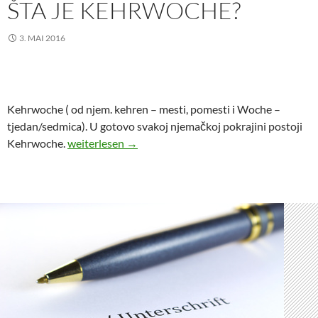
ŠTA JE KEHRWOCHE?
3. MAI 2016
Kehrwoche ( od njem. kehren – mesti, pomesti i Woche –
tjedan/sedmica). U gotovo svakoj njemačkoj pokrajini postoji
Šta je Kehrwoche?
Kehrwoche.
weiterlesen
→