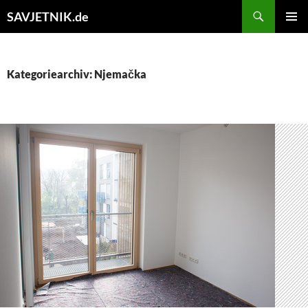
Search
SAVJETNIK.de
SKIP
Pri
TO
CONTENT
Me
Kategoriearchiv: Njemačka