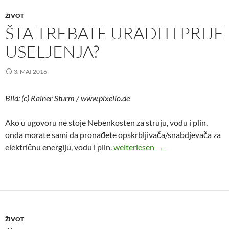
ŽIVOT
ŠTA TREBATE URADITI PRIJE
USELJENJA?
3. MAI 2016
Bild: (c) Rainer Sturm / www.pixelio.de
Ako u ugovoru ne stoje Nebenkosten za struju, vodu i plin,
onda morate sami da pronađete opskrbljivača/snabdjevača za
Šta trebate uraditi prije useljenja
električnu energiju, vodu i plin.
weiterlesen
→
ŽIVOT