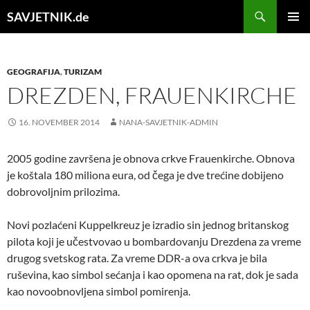
Search
SAVJETNIK.de
SKIP
Pri
TO
CONTENT
Me
GEOGRAFIJA
,
TURIZAM
DREZDEN, FRAUENKIRCHE
16. NOVEMBER 2014
NANA-SAVJETNIK-ADMIN
2005 godine završena je obnova crkve Frauenkirche. Obnova
je koštala 180 miliona eura, od čega je dve trećine dobijeno
dobrovoljnim prilozima.
Novi pozlaćeni Kuppelkreuz je izradio sin jednog britanskog
pilota koji je učestvovao u bombardovanju Drezdena za vreme
drugog svetskog rata. Za vreme DDR-a ova crkva je bila
ruševina, kao simbol sećanja i kao opomena na rat, dok je sada
kao novoobnovljena simbol pomirenja.