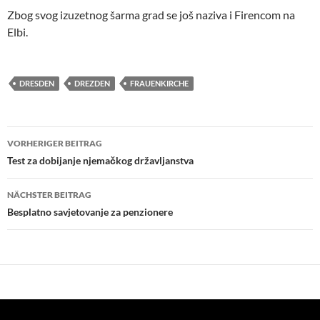
Zbog svog izuzetnog šarma grad se još naziva i Firencom na
Elbi.
DRESDEN
DREZDEN
FRAUENKIRCHE
Beitragsnavigation
VORHERIGER BEITRAG
Test za dobijanje njemačkog državljanstva
NÄCHSTER BEITRAG
Besplatno savjetovanje za penzionere