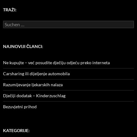
TRAŽI:
Suchen
nach:
NAJNOVIJI ČLANCI:
Ne kupujte – već posudite dječiju odjeću preko interneta
Carsharing ili dijeljenje automobila
Razumijevanje ljekarskih nalaza
Dječiji dodatak – Kinderzuschlag
Bezuvjetni prihod
KATEGORIJE: