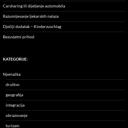
Carsharing ili dijeljenje automobila
Razumijevanje ljekarskih nalaza
Dječiji dodatak – Kinderzuschlag
Bezuvjetni prihod
KATEGORIJE:
Njemačka
društvo
geografija
integracija
obrazovanje
turizam