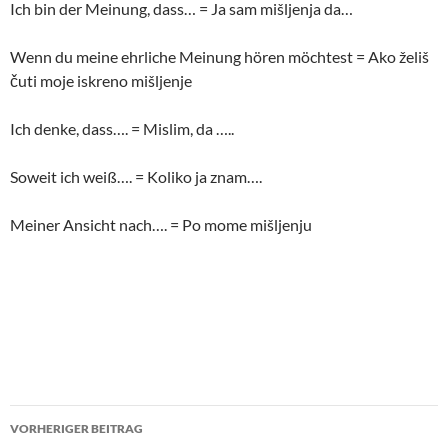
Ich bin der Meinung, dass… = Ja sam mišljenja da…
Wenn du meine ehrliche Meinung hören möchtest = Ako želiš
čuti moje iskreno mišljenje
Ich denke, dass…. = Mislim, da …..
Soweit ich weiß…. = Koliko ja znam….
Meiner Ansicht nach…. = Po mome mišljenju
Beitragsnavigation
VORHERIGER BEITRAG