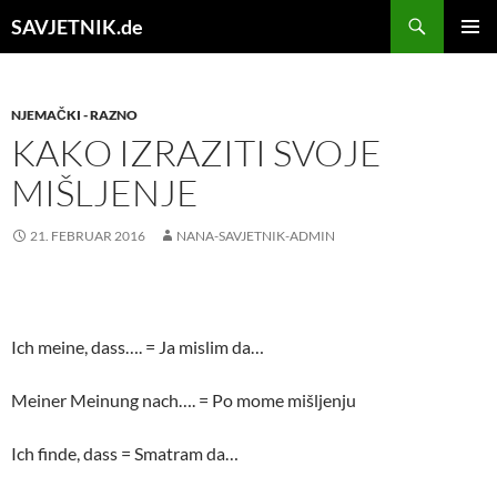
Search
SAVJETNIK.de
SKIP
Pri
TO
CONTENT
Me
NJEMAČKI - RAZNO
KAKO IZRAZITI SVOJE
MIŠLJENJE
21. FEBRUAR 2016
NANA-SAVJETNIK-ADMIN
Ich meine, dass…. = Ja mislim da…
Meiner Meinung nach…. = Po mome mišljenju
Ich finde, dass = Smatram da…