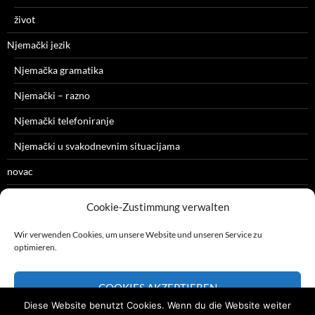
život
Njemački jezik
Njemačka gramatika
Njemački – razno
Njemački telefoniranje
Njemački u svakodnevnim situacijama
novac
razno
Cookie-Zustimmung verwalten
zdravlje
Wir verwenden Cookies, um unsere Website und unseren Service zu
optimieren.
COOKIES AKZEPTIEREN
Diese Website benutzt Cookies. Wenn du die Website weiter
glavna strana