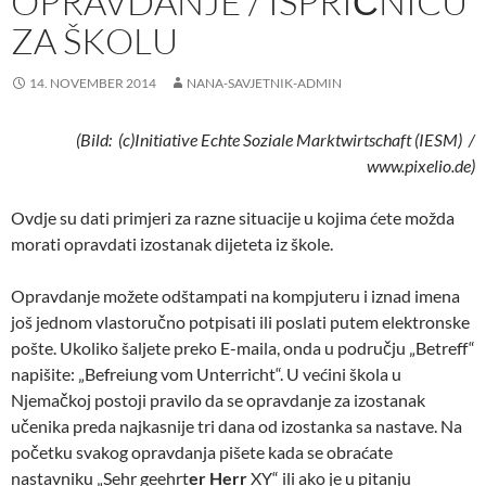
OPRAVDANJE / ISPRIČNICU
ZA ŠKOLU
14. NOVEMBER 2014
NANA-SAVJETNIK-ADMIN
(Bild: (c)Initiative Echte Soziale Marktwirtschaft (IESM) /
www.pixelio.de)
Ovdje su dati primjeri za razne situacije u kojima ćete možda
morati opravdati izostanak dijeteta iz škole.
Opravdanje možete odštampati na kompjuteru i iznad imena
još jednom vlastoručno potpisati ili poslati putem elektronske
pošte. Ukoliko šaljete preko E-maila, onda u području „Betreff“
napišite: „Befreiung vom Unterricht“. U većini škola u
Njemačkoj postoji pravilo da se opravdanje za izostanak
učenika preda najkasnije tri dana od izostanka sa nastave. Na
početku svakog opravdanja pišete kada se obraćate
nastavniku „Sehr geehrt
er
Herr
XY“ ili ako je u pitanju