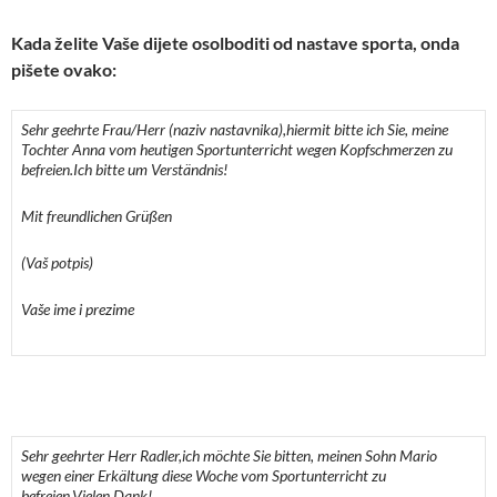
Kada želite Vaše dijete osolboditi od nastave sporta, onda
pišete ovako:
Sehr geehrte Frau/Herr (naziv nastavnika),
hiermit bitte ich Sie, meine
Tochter Anna vom heutigen Sportunterricht wegen Kopfschmerzen zu
befreien.
Ich bitte um Verständnis!
Mit freundlichen Grüßen
(Vaš potpis)
Vaše ime i prezime
Sehr geehrter Herr Radler,
ich möchte Sie bitten, meinen Sohn Mario
wegen einer Erkältung diese Woche vom Sportunterricht zu
befreien.
Vielen Dank!