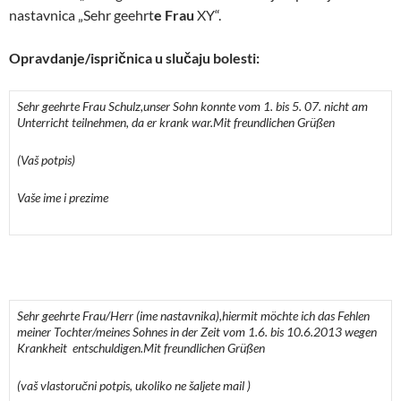
nastavnica „Sehr geehrt
e Frau
XY“.
Opravdanje/ispričnica u slučaju bolesti:
Sehr geehrte Frau Schulz,
unser Sohn konnte vom 1. bis 5. 07. nicht am
Unterricht teilnehmen, da er krank war.
Mit freundlichen Gr
üßen
(Vaš potpis)
Vaše ime i prezime
Sehr geehrte Frau/Herr (ime nastavnika),
hiermit möchte ich das Fehlen
meiner Tochter/meines Sohnes in der Zeit vom 1.6. bis 10.6.2013 wegen
Krankheit entschuldigen.
Mit freundlichen Grüßen
(vaš vlastoručni potpis, ukoliko ne šaljete mail )