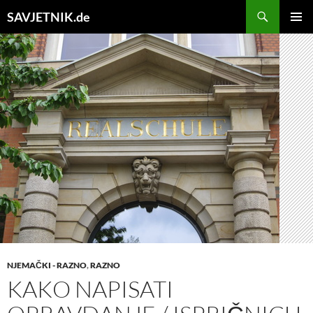
Search
SAVJETNIK.de
SKIP
Pri
TO
CONTENT
Me
NJEMAČKI - RAZNO
,
RAZNO
KAKO NAPISATI