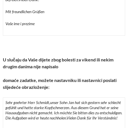
Mit freundlichen Gr
üßen
Vaše ime i prezime
U slučaju da Vaše dijete zbog bolesti za vikend ili nekim
drugim danima nije napisalo
domaće zadatke, možete nastavniku ili nastavnici poslati
slijedeće obrazloženje:
Sehr geehrter Herr Schmidt,
unser Sohn Jan hat sich gestern sehr schlecht
gefühlt und hatte starke Kopfschmerzen. Aus diesem Grund hat er seine
Hausaufgaben nicht gemacht. Ich möchte Sie bitten dies zu entschuldigen.
Die Aufgaben wird er heute nachholen.
Vielen Dank für Ihr Verständnis!