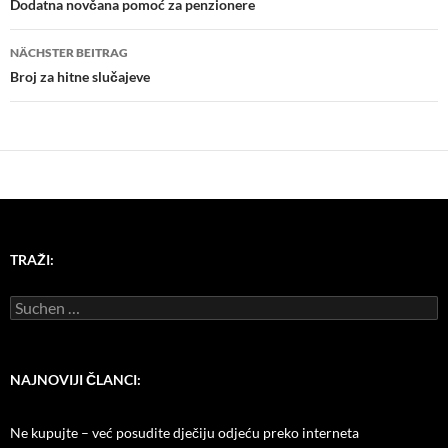
Dodatna novčana pomoć za penzionere
NÄCHSTER BEITRAG
Broj za hitne slučajeve
TRAŽI:
Suchen
nach:
NAJNOVIJI ČLANCI:
Ne kupujte – već posudite dječiju odjeću preko interneta