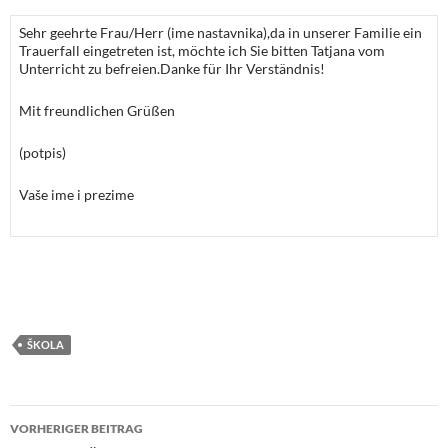
Sehr geehrte Frau/Herr (ime nastavnika),da in unserer Familie ein
Trauerfall eingetreten ist, möchte ich Sie bitten Tatjana vom
Unterricht zu befreien.Danke für Ihr Verständnis!
Mit freundlichen Grüßen
(potpis)
Vaše ime i prezime
ŠKOLA
Beitragsnavigation
VORHERIGER BEITRAG