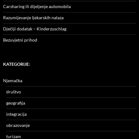
Carsharing ili dijeljenje automobila
Razumijevanje ljekarskih nalaza
Dječiji dodatak – Kinderzuschlag
Bezuvjetni prihod
KATEGORIJE:
Njemačka
društvo
geografija
integracija
obrazovanje
turizam