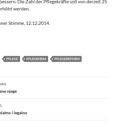
bessern. Die Zahl der Pflegekräfte soll von derzeit 25
erhöht werden.
nner Stimme, 12.12.2014.
PFLEGE
PFLEGEHEIM
PFLEGEREFORM
avigation
RAG
ene njege
G
latno i legalno