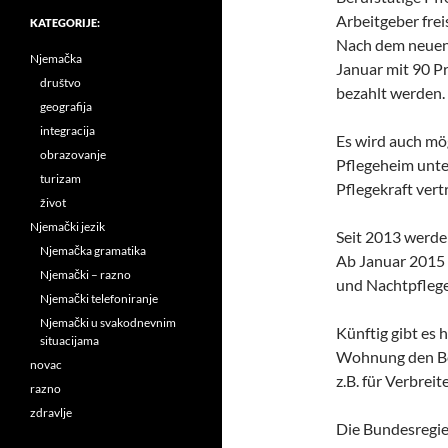
Arbeitgeber frei
KATEGORIJE:
Nach dem neuen 
Njemačka
Januar mit 90 P
društvo
bezahlt werden.
geografija
integracija
Es wird auch mög
obrazovanje
Pflegeheim unte
turizam
Pflegekraft vert
život
Njemački jezik
Seit 2013 werde
Njemačka gramatika
Ab Januar 2015 
Njemački – razno
und Nachtpflege
Njemački telefoniranje
Njemački u svakodnevnim
Künftig gibt e
situacijama
Wohnung den Bed
novac
z.B. für Verbrei
razno
zdravlje
Die Bundesregie