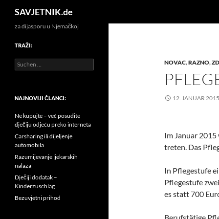
Search
SAVJETNIK.de
za dijasporu u Njemačkoj
TRAŽI:
Suchen
NOVAC
,
RAZNO
,
ZD
nach:
PFLEG
12. JANUAR 201
NAJNOVIJI ČLANCI:
Ne kupujte – već posudite
dječiju odjeću preko interneta
Im Januar 2015 
Carsharing ili dijeljenje
automobila
treten. Das Pfleg
Razumijevanje ljekarskih
nalaza
In Pflegestufe e
Dječiji dodatak –
Pflegestufe zwei
Kinderzuschlag
es statt 700 Eur
Bezuvjetni prihod
Berufstätige Pf