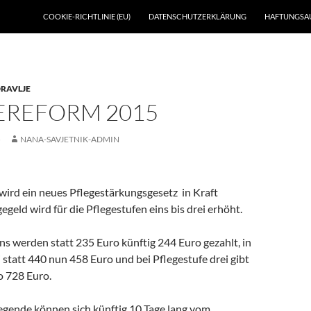
SKIP TO CONTENT
COOKIE-RICHTLINIE (EU)
DATENSCHUTZERKLÄRUNG
HAFTUNGSA
RAVLJE
EREFORM 2015
5
NANA-SAVJETNIK-ADMIN
wird ein neues Pflegestärkungsgesetz in Kraft
egeld wird für die Pflegestufen eins bis drei erhöht.
ins werden statt 235 Euro künftig 244 Euro gezahlt, in
 statt 440 nun 458 Euro und bei Pflegestufe drei gibt
o 728 Euro.
legende können sich künftig 10 Tage lang vom