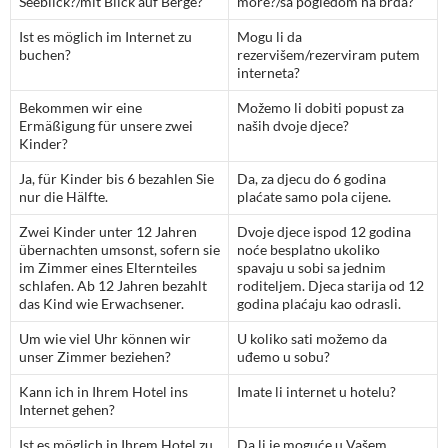
Seeblick?/mit Blick auf Berge?
more?/sa pogledom na brda?
Ist es möglich im Internet zu
Mogu li da
buchen?
rezervišem/rezerviram putem
interneta?
Bekommen wir eine
Možemo li dobiti popust za
Ermäßigung für unsere zwei
naših dvoje djece?
Kinder?
Ja, für Kinder bis 6 bezahlen Sie
Da, za djecu do 6 godina
nur die Hälfte.
plaćate samo pola cijene.
Zwei Kinder unter 12 Jahren
Dvoje djece ispod 12 godina
übernachten umsonst, sofern sie
noće besplatno ukoliko
im Zimmer eines Elternteiles
spavaju u sobi sa jednim
schlafen. Ab 12 Jahren bezahlt
roditeljem. Djeca starija od 12
das Kind wie Erwachsener.
godina plaćaju kao odrasli.
Um wie viel Uhr können wir
U koliko sati možemo da
unser Zimmer beziehen?
uđemo u sobu?
Kann ich in Ihrem Hotel ins
Imate li internet u hotelu?
Internet gehen?
Ist es möglich in Ihrem Hotel zu
Da li je moguće u Vašem