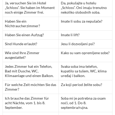
Ja, versuchen Sie im Hotel
Da, pokušajte u hotelu
„Schloss“. Sie haben im Moment
„Schloss“. Oni imaju trenutno
noch einige Zimmer frei.
nekoliko slobodnih soba.
Haben Sie ein
Imate li sobu za nepušače?
Nichtraucherzimmer?
Haben Sie einen Aufzug?
Imate li lift?
Sind Hunde erlaubt?
Jesu li dozvoljeni psi?
Wie sind Ihre Zimmer
Kako su vam opremljene sobe?
ausgestattet?
Jedes Zimmer hat ein Telefon,
Svaka soba ima telefon,
Bad mit Dusche, WC,
kupatilo sa tušem, WC, klima
Klimaanlage und einen Balkon.
uređaj i balkon.
Für welche Zeit möchten Sie das
Za koji period želite sobu?
Zimmer?
Ich brauche das Zimmer für
Soba mi je potrebna za osam
acht Nächte, vom 1. bis 8.
noći, od 1. Do 8.
September.
septembra/rujna.