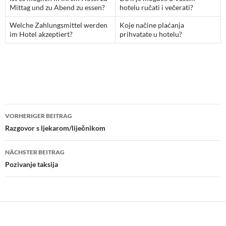
Mittag und zu Abend zu essen?
hotelu ručati i večerati?
Welche Zahlungsmittel werden
Koje načine plaćanja
im Hotel akzeptiert?
prihvatate u hotelu?
Beitragsnavigation
VORHERIGER BEITRAG
Razgovor s ljekarom/liječnikom
NÄCHSTER BEITRAG
Pozivanje taksija