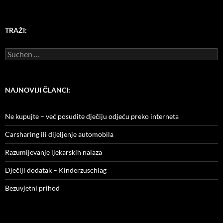
TRAŽI:
Suchen
nach:
NAJNOVIJI ČLANCI:
Ne kupujte – već posudite dječiju odjeću preko interneta
Carsharing ili dijeljenje automobila
Razumijevanje ljekarskih nalaza
Dječiji dodatak – Kinderzuschlag
Bezuvjetni prihod