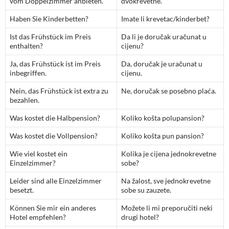
vom Doppelzimmer anbieten.
dvokrevetne.
Haben Sie Kinderbetten?
Imate li krevetac/kinderbet?
Ist das Frühstück im Preis
Da li je doručak uračunat u
enthalten?
cijenu?
Ja, das Frühstück ist im Preis
Da, doručak je uračunat u
inbegriffen.
cijenu.
Nein, das Frühstück ist extra zu
Ne, doručak se posebno plaća.
bezahlen.
Was kostet die Halbpension?
Koliko košta polupansion?
Was kostet die Vollpension?
Koliko košta pun pansion?
Wie viel kostet ein
Kolika je cijena jednokrevetne
Einzelzimmer?
sobe?
Leider sind alle Einzelzimmer
Na žalost, sve jednokrevetne
besetzt.
sobe su zauzete.
Können Sie mir ein anderes
Možete li mi preporučiti neki
Hotel empfehlen?
drugi hotel?