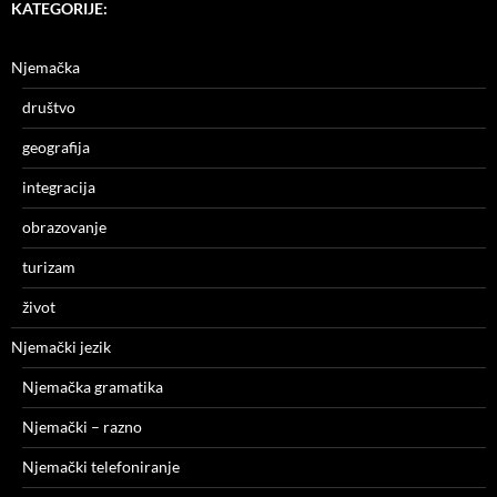
KATEGORIJE:
Njemačka
društvo
geografija
integracija
obrazovanje
turizam
život
Njemački jezik
Njemačka gramatika
Njemački – razno
Njemački telefoniranje