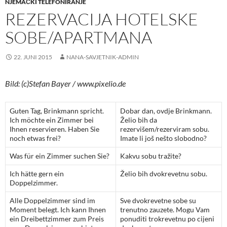
NJEMAČKI TELEFONIRANJE
REZERVACIJA HOTELSKE
SOBE/APARTMANA
22. JUNI 2015
NANA-SAVJETNIK-ADMIN
Bild: (c)Stefan Bayer / www.pixelio.de
Guten Tag, Brinkmann spricht.
Dobar dan, ovdje Brinkmann.
Ich möchte ein Zimmer bei
Želio bih da
Ihnen reservieren. Haben Sie
rezervišem/rezerviram sobu.
noch etwas frei?
Imate li još nešto slobodno?
Was für ein Zimmer suchen Sie?
Kakvu sobu tražite?
Ich hätte gern ein
Želio bih dvokrevetnu sobu.
Doppelzimmer.
Alle Doppelzimmer sind im
Sve dvokrevetne sobe su
Moment belegt. Ich kann Ihnen
trenutno zauzete. Mogu Vam
ein Dreibettzimmer zum Preis
ponuditi trokrevetnu po cijeni