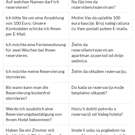
Auf welchen Namen darf ich
Na čije ime da
reservieren?
rezervišem/rezerviram?
Ich bitte Sie um eine Anzahlung
Molim Vas da uplatite 100
von 100 Euro. Unsere
eura kaucije. Broj našeg računa
Kontodaten schicke ich Ihnen
ću Vam poslati putem E-maila.
per E-Mail.
Ich möchte eine Ferienwohnung
Želim da
für zwei Wochen bei Ihnen
rezervišem/rezerviram
reservieren.
apartman za period od dvije
sedmice.
Ich möchte meine Reservierung
Želim da otkažem rezervaciju.
stornieren.
Bis wann kann man die
Do kada se rezervacija može
Reservierung kostenfrei
besplatno otkazati?
stornieren?
Werde ich zusätzlich eine
Hoću li dobiti potvrdu o
Reservierungsbestätigung von
rezervaciji od Vašeg hotela?
Ihrem Hotel bekommen?
Haben Sie ein Zimmer mit
Imate li sobu sa pogledom na