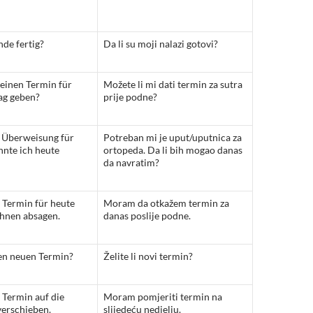
de fertig?
Da li su moji nalazi gotovi?
einen Termin für
Možete li mi dati termin za sutra
ag geben?
prije podne?
e Überweisung für
Potreban mi je uput/uputnica za
nte ich heute
ortopeda. Da li bih mogao danas
da navratim?
 Termin für heute
Moram da otkažem termin za
Ihnen absagen.
danas poslije podne.
en neuen Termin?
Želite li novi termin?
 Termin auf die
Moram pomjeriti termin na
erschieben.
slijedeću nedjelju.