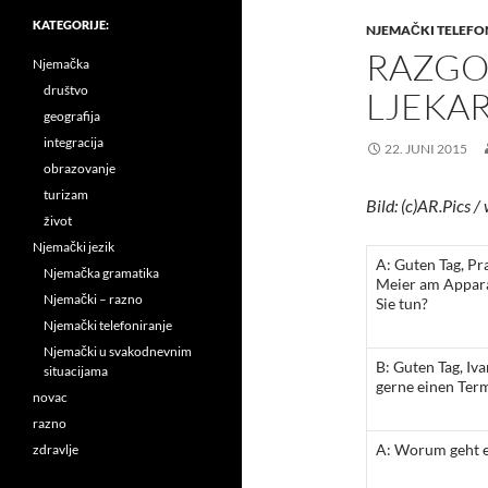
KATEGORIJE:
NJEMAČKI TELEFO
RAZGO
Njemačka
društvo
LJEKA
geografija
integracija
22. JUNI 2015
obrazovanje
turizam
Bild: (c)AR.Pics /
život
Njemački jezik
A: Guten Tag, Pra
Njemačka gramatika
Meier am Appara
Njemački – razno
Sie tun?
Njemački telefoniranje
Njemački u svakodnevnim
B: Guten Tag, Iva
situacijama
gerne einen Term
novac
razno
A: Worum geht e
zdravlje