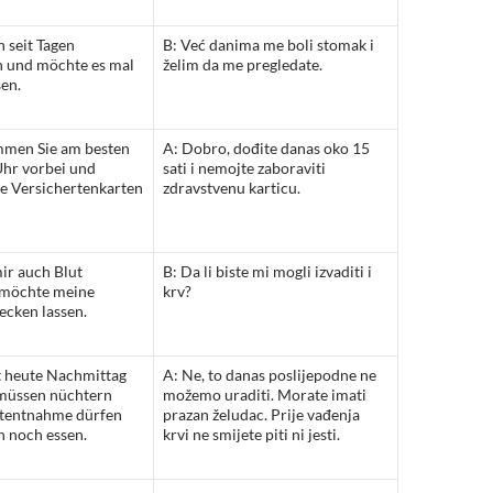
n seit Tagen
B: Već danima me boli stomak i
 und möchte es mal
želim da me pregledate.
en.
mmen Sie am besten
A: Dobro, dođite danas oko 15
Uhr vorbei und
sati i nemojte zaboraviti
re Versichertenkarten
zdravstvenu karticu.
ir auch Blut
B: Da li biste mi mogli izvaditi i
 möchte meine
krv?
ecken lassen.
t heute Nachmittag
A: Ne, to danas poslijepodne ne
e müssen nüchtern
možemo uraditi. Morate imati
lutentnahme dürfen
prazan želudac. Prije vađenja
n noch essen.
krvi ne smijete piti ni jesti.