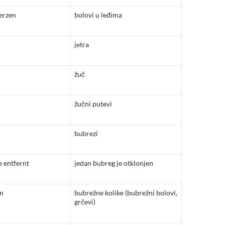
erzen
bolovi u leđima
jetra
žuč
žučni putevi
bubrezi
e entfernt
jedan bubreg je otklonjen
en
bubrežne kolike (bubrežni bolovi,
grčevi)