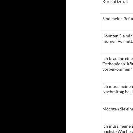
Korisni izrazi:
Sind meine Befun
Könnten Sie mir 
morgen Vormitt
Ich brauche ein
Orthopäden. Kön
vorbeikommen?
Ich muss meinen
Nachmittag bei 
Möchten Sie ein
Ich muss meinen
nächste Woche v