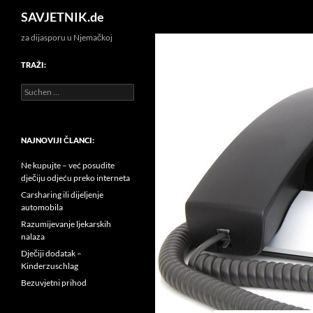
Search
SAVJETNIK.de
za dijasporu u Njemačkoj
TRAŽI:
Suchen
nach:
NAJNOVIJI ČLANCI:
Ne kupujte – već posudite
dječiju odjeću preko interneta
Carsharing ili dijeljenje
automobila
Razumijevanje ljekarskih
nalaza
Dječiji dodatak –
Kinderzuschlag
Bezuvjetni prihod