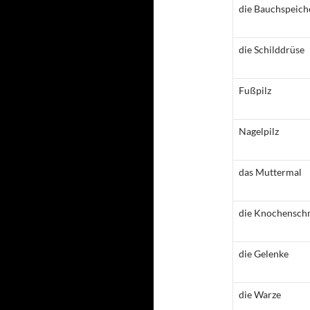
die Bauchspeich
die Schilddrüse
Fußpilz
Nagelpilz
das Muttermal
die Knochensch
die Gelenke
die Warze