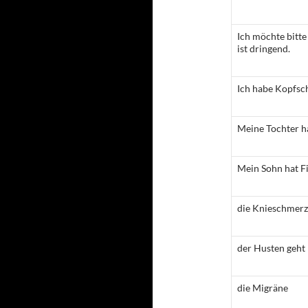
Ich möchte bitte
ist dringend.
Ich habe Kopfsc
Meine Tochter h
Mein Sohn hat Fi
die Knieschmer
der Husten geht
die Migräne