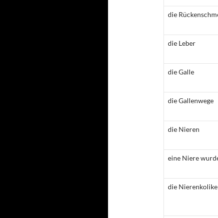
die Rückenschm
die Leber
die Galle
die Gallenwege
die Nieren
eine Niere wurd
die Nierenkolik