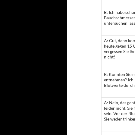
B: Ich habe scho
Bauchschmerzen
untersuchen lass
A: Gut, dann ko
heute gegen 15 
vergessen Sie Ih
nicht!
B: Könnten Sie m
entnehmen? Ich
Blutwerte durch
A: Nein, das geh
leider nicht. Si
sein. Vor der B
Sie weder trinke