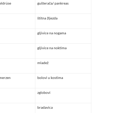
eldrüse
gušterača/ pankreas
štitna žljezda
gljivice na nogama
gljivice na noktima
mladež
merzen
bolovi u kostima
zglobovi
bradavica