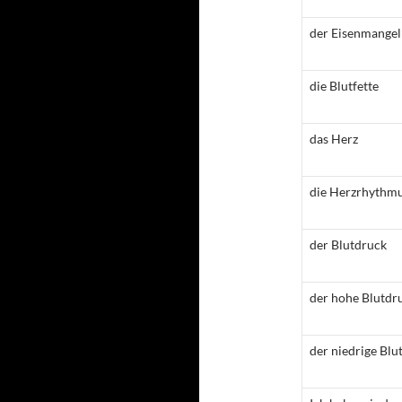
der Eisenmangel
die Blutfette
das Herz
die Herzrhythm
der Blutdruck
der hohe Blutdr
der niedrige Blu