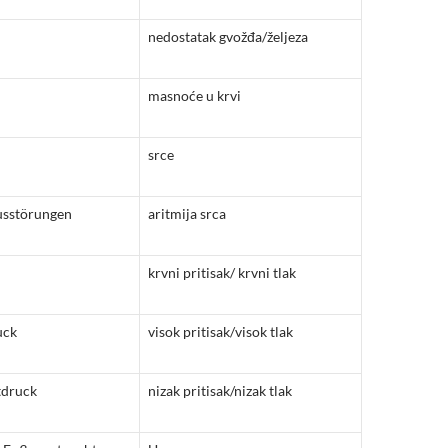
nedostatak gvožđa/željeza
masnoće u krvi
srce
usstörungen
aritmija srca
krvni pritisak/ krvni tlak
uck
visok pritisak/visok tlak
tdruck
nizak pritisak/nizak tlak