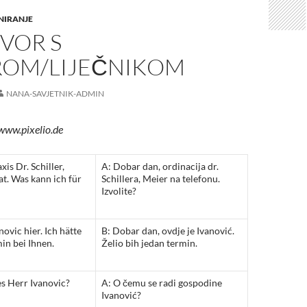
NIRANJE
VOR S
ROM/LIJEČNIKOM
NANA-SAVJETNIK-ADMIN
 www.pixelio.de
xis Dr. Schiller,
A: Dobar dan, ordinacija dr.
t. Was kann ich für
Schillera, Meier na telefonu.
Izvolite?
novic hier. Ich hätte
B: Dobar dan, ovdje je Ivanović.
in bei Ihnen.
Želio bih jedan termin.
s Herr Ivanovic?
A: O čemu se radi gospodine
Ivanović?