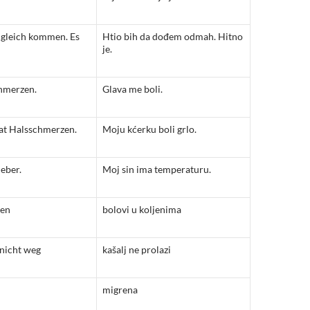
 gleich kommen. Es
Htio bih da dođem odmah. Hitno
je.
hmerzen.
Glava me boli.
at Halsschmerzen.
Moju kćerku boli grlo.
eber.
Moj sin ima temperaturu.
zen
bolovi u koljenima
 nicht weg
kašalj ne prolazi
migrena