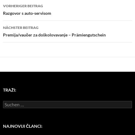
Beitragsnavigation
VORHERIGER BEITRAG
Razgovor s auto-servisom
NÄCHSTER BEITRAG
Premija/vaučer za doškolovavanje – Prämiengutschein
TRAŽI:
Suchen
nach:
NAJNOVIJI ČLANCI: