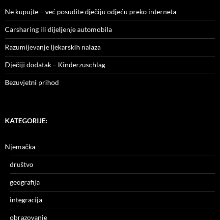
Ne kupujte – već posudite dječiju odjeću preko interneta
Carsharing ili dijeljenje automobila
Razumijevanje ljekarskih nalaza
Dječiji dodatak – Kinderzuschlag
Bezuvjetni prihod
KATEGORIJE:
Njemačka
društvo
geografija
integracija
obrazovanje