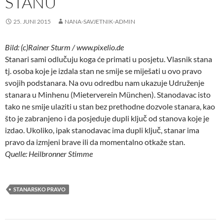
STANU
25. JUNI 2015
NANA-SAVJETNIK-ADMIN
Bild: (c)Rainer Sturm / www.pixelio.de
Stanari sami odlučuju koga će primati u posjetu. Vlasnik stana
tj. osoba koje je izdala stan ne smije se miješati u ovo pravo
svojih podstanara.
Na ovu odredbu nam ukazuje Udruženje
stanara u Minhenu (Mieterverein München). Stanodavac isto
tako ne smije ulaziti u stan bez prethodne dozvole stanara, kao
što je zabranjeno i da posjeduje dupli ključ od stanova koje je
izdao. Ukoliko, ipak stanodavac ima dupli ključ, stanar ima
pravo da izmjeni brave ili da momentalno otkaže stan.
Quelle: Heilbronner Stimme
STANARSKO PRAVO