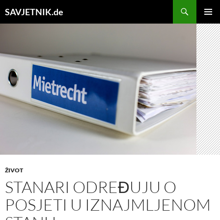
Search
SAVJETNIK.de
SKIP
Pri
TO
CONTENT
Me
ŽIVOT
STANARI ODREĐUJU O
POSJETI U IZNAJMLJENOM