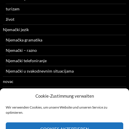
turizam
život
Njemački jezik
Njemačka gramatika
Njemački – razno
Njemački telefoniranje
Njemački u svakodnevnim situacijama
novac
razno
Cookie-Zustimmung verwalten
zdravlje
Wir verwenden Cookies, um unsere Website und unseren Service zu
optimieren.
COOKIES AKZEPTIEREN